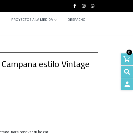
PROYECTOS A LA MEDIDA
DESPACHO
0
 Campana estilo Vintage
INGRE
ntage, para renovar tu hogar