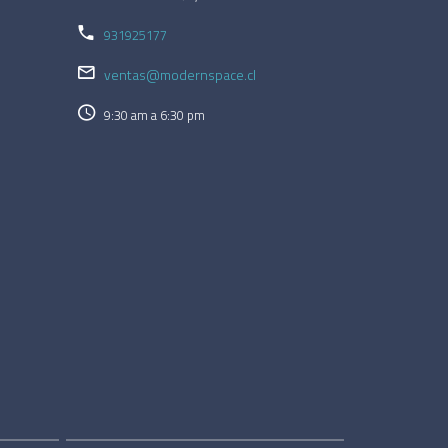
931925177
ventas@modernspace.cl
9:30 am a 6:30 pm