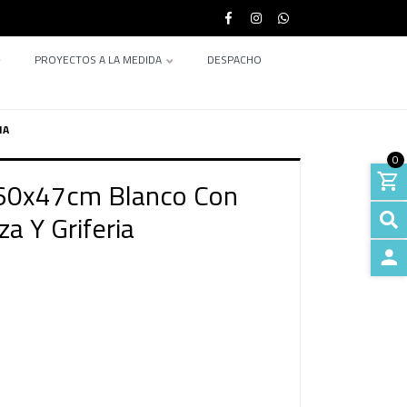
PROYECTOS A LA MEDIDA
DESPACHO
IA
0
 60x47cm Blanco Con
a Y Griferia
INGRE