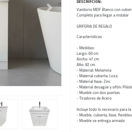
DESCRIPCIÓN:
Vanitorio MDF Blanco con cubierta
Next
Completo para llegar a instalar
GRIFERIA DE REGALO
Caracteristicas
- Medidas:
Largo: 60 cm
Ancho: 47 cm
Alto: 82 cm
- Material: Melamina
- Material cubierta: Loza
- Material llave: Zinc
- Material desagüe y sifón: Plást
- Mueble con dos puertas
- Tiradores de Acero
Incluye todo lo necesario para la
- Mueble, cubierta, llave, flexibl
- Mueble se entrega armado