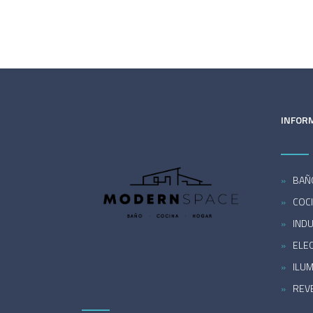
INFOR
BAÑ
COC
INDU
ELE
ILU
REV