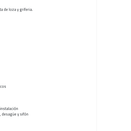
 de loza y griferia.
icos
 instalación
es, desagüe y sifón