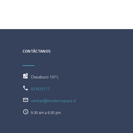
CONTÁCTANOS
Chacabuco 1371,
931925177
ventas@modernspace.cl
9:30 am a 6:30 pm