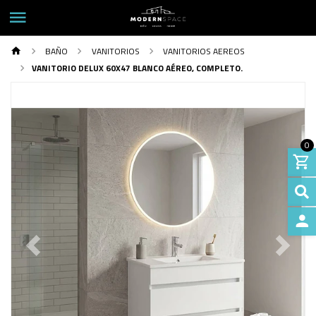
BAÑO
VANITORIOS
VANITORIOS AEREOS
VANITORIO DELUX 60X47 BLANCO AÉREO, COMPLETO.
0
INGRE
Previous
Next