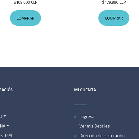
$109.000 CLP
$179.990 CLP
COMPRAR
COMPRAR
MACIÓN
MI CUENTA
O
Ingresar
INA
Ver mis Detalles
STRIAL
Dirección de Facturación