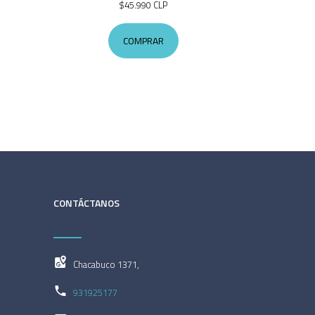
$45.990 CLP
COMPRAR
CONTÁCTANOS
Chacabuco 1371,
931925177