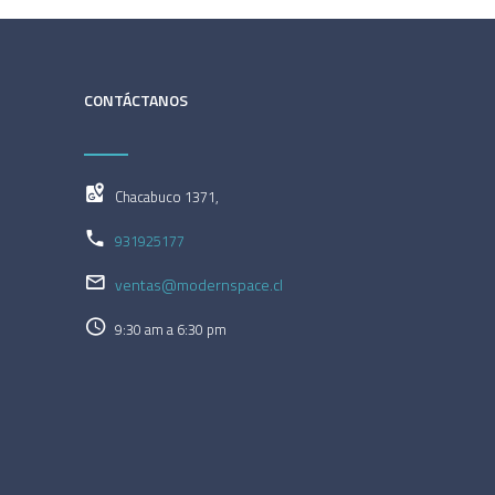
CONTÁCTANOS
Chacabuco 1371,
931925177
ventas@modernspace.cl
9:30 am a 6:30 pm