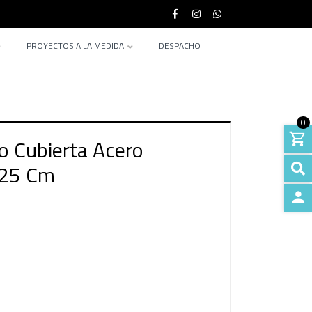
PROYECTOS A LA MEDIDA
DESPACHO
0
o Cubierta Acero
x25 Cm
INGRE