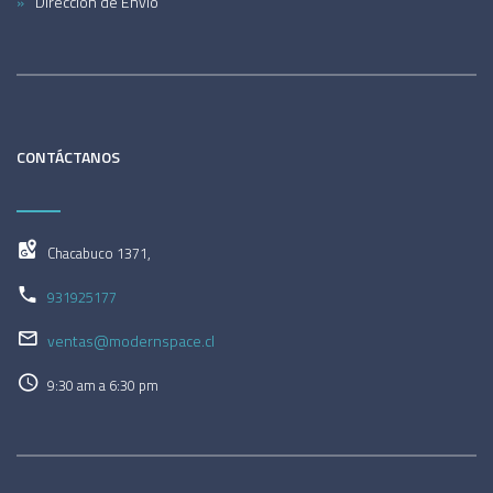
Dirección de Envío
CONTÁCTANOS
Chacabuco 1371,
931925177
ventas@modernspace.cl
9:30 am a 6:30 pm