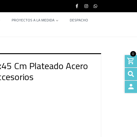
PROYECTOS A LA MEDIDA
DESPACHO
0
x45 Cm Plateado Acero
ccesorios
INGRE