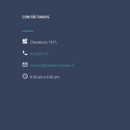
CONTÁCTANOS
Chacabuco 1371,
931925177
ventas@modernspace.cl
9:30 am a 6:30 pm