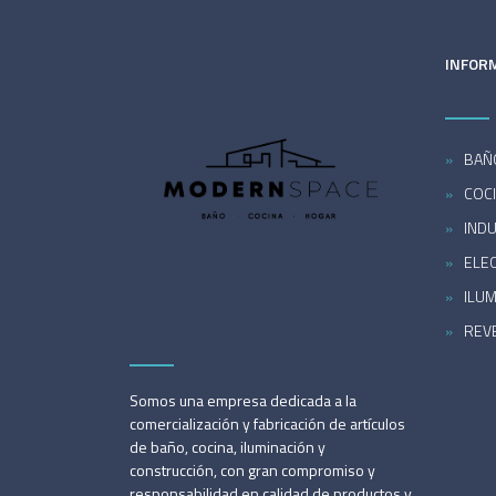
INFOR
BAÑ
COC
INDU
ELE
ILU
REV
Somos una empresa dedicada a la
comercialización y fabricación de artículos
de baño, cocina, iluminación y
construcción, con gran compromiso y
responsabilidad en calidad de productos y