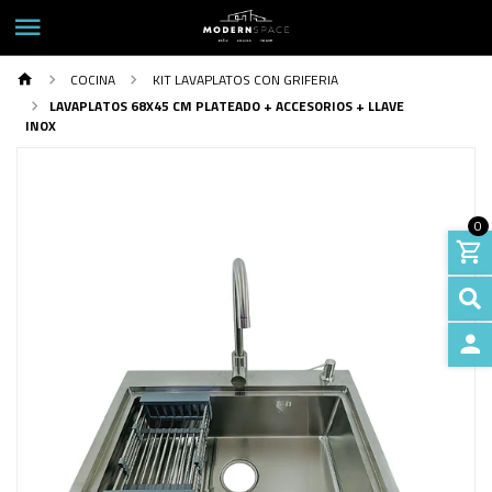
COCINA
KIT LAVAPLATOS CON GRIFERIA
LAVAPLATOS 68X45 CM PLATEADO + ACCESORIOS + LLAVE
INOX
0
INGRE
Previous
Next